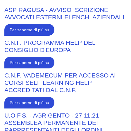
ASP RAGUSA - AVVISO ISCRIZIONE
AVVOCATI ESTERNI ELENCHI AZIENDALI
ASP
Per saperne di più su
RAGUSA
-
AVVISO
C.N.F. PROGRAMMA HELP DEL
ISCRIZIONE
CONSIGLIO D'EUROPA
AVVOCATI
ESTERNI
ELENCHI
AZIENDALI
C.N.F.
Per saperne di più su
PROGRAMMA
HELP
DEL
C.N.F. VADEMECUM PER ACCESSO AI
CONSIGLIO
CORSI SELF LEARNING HELP
D'EUROPA
ACCREDITATI DAL C.N.F.
C.N.F.
Per saperne di più su
VADEMECUM
PER
ACCESSO
U.O.F.S. - AGRIGENTO - 27.11.21
AI
ASSEMBLEA PERMANENTE DEI
CORSI
SELF
RAPPRESENTANTI DEGLI ORDINI
LEARNING