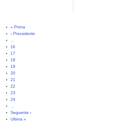
Prima
« Prima
Paginazione
pagina
Pagina
‹ Precedente
precedente
…
Pagina
16
Pagina
17
Pagina
18
Pagina
19
Pagina
20
attuale
Pagina
21
Pagina
22
Pagina
23
Pagina
24
…
Pagina
Seguente ›
successiva
Ultima
Ultima »
pagina