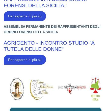
HELP
FORENSI DELLA SICILIA -
ACCREDITATI
DAL
C.N.F.
U.O.F.S.
Per saperne di più su
-
AGRIGENTO
-
A
SSEMBLEA
P
ERMANENTE DEI
R
APPRESENTANTI DEGLI
27.11.21
O
RDINI
F
ORENSI DELLA
S
ICILIA
ASSEMBLEA
PERMANENTE
DEI
AGRIGENTO - INCONTRO STUDIO "A
RAPPRESENTANTI
DEGLI
TUTELA DELLE DONNE"
ORDINI
FORENSI
DELLA
AGRIGENTO
Per saperne di più su
SICILIA
-
-
INCONTRO
STUDIO
"A
TUTELA
DELLE
DONNE"