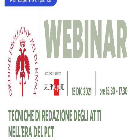
Per saperne di più su
ENNA
-
TECNICHE
DI
REDAZIONE
DEGLI
ATTI
NELL'ERA
DEL
PCT