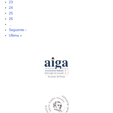
attuale
Pagina
23
Pagina
24
Pagina
25
Pagina
26
…
Pagina
Seguente ›
successiva
Ultima
Ultima »
pagina