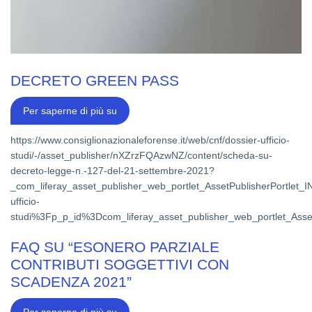
DECRETO GREEN PASS
DECRETO
Per saperne di più su
GREEN
PASS
https://www.consiglionazionaleforense.it/web/cnf/dossier-ufficio-
studi/-/asset_publisher/nXZrzFQAzwNZ/content/scheda-su-
decreto-legge-n.-127-del-21-settembre-2021?
_com_liferay_asset_publisher_web_portlet_AssetPublisherPortl
ufficio-
studi%3Fp_p_id%3Dcom_liferay_asset_publisher_web_portlet_As
FAQ SU “ESONERO PARZIALE
CONTRIBUTI SOGGETTIVI CON
SCADENZA 2021”
FAQ