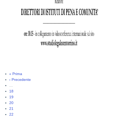
Prima
« Prima
Paginazione
pagina
Pagina
‹ Precedente
precedente
…
Pagina
18
Pagina
19
Pagina
20
Pagina
21
Pagina
22