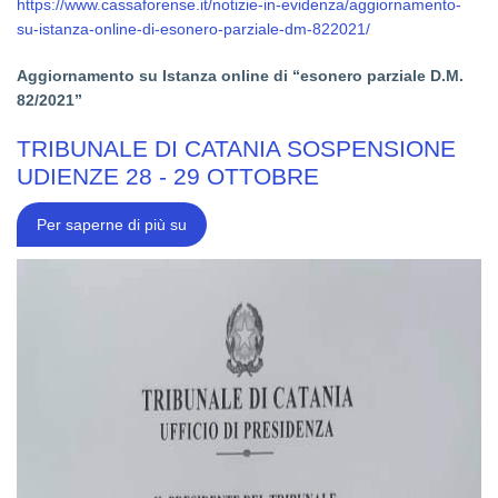
su
N.
https://www.cassaforense.it/notizie-in-evidenza/aggiornamento-
Istanza
231/2001
su-istanza-online-di-esonero-parziale-dm-822021/
online
CORSO
di
TEORICO
“esonero
PRATICO
Aggiornamento su Istanza online di “esonero parziale D.M.
parziale
PER
D.M.
IMPRESE
82/2021”
82/2021
ED
OPERATORI
DEL
TRIBUNALE DI CATANIA SOSPENSIONE
SETTORE
UDIENZE 28 - 29 OTTOBRE
TRIBUNALE
Per saperne di più su
DI
CATANIA
SOSPENSIONE
UDIENZE
28
-
29
OTTOBRE