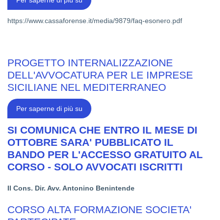
Per saperne di più su
SU
“ESONERO
PARZIALE
https://www.cassaforense.it/media/9879/faq-esonero.pdf
CONTRIBUTI
SOGGETTIVI
CON
SCADENZA
2021”
PROGETTO INTERNALIZZAZIONE
DELL'AVVOCATURA PER LE IMPRESE
SICILIANE NEL MEDITERRANEO
PROGETTO
Per saperne di più su
INTERNALIZZAZIONE
DELL'AVVOCATURA
PER
SI COMUNICA CHE ENTRO IL MESE DI
LE
OTTOBRE SARA' PUBBLICATO IL
IMPRESE
SICILIANE
BANDO PER L'ACCESSO GRATUITO AL
NEL
MEDITERRANEO
CORSO - SOLO AVVOCATI ISCRITTI
Il Cons. Dir. Avv. Antonino Benintende
CORSO ALTA FORMAZIONE SOCIETA'