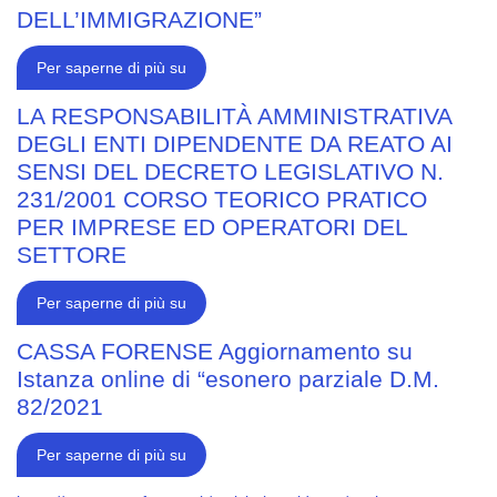
DELL’IMMIGRAZIONE”
C.N.F.
Per saperne di più su
CORSO
DEONTOLOGICO
FORENSE
LA RESPONSABILITÀ AMMINISTRATIVA
IN
DEGLI ENTI DIPENDENTE DA REATO AI
AMBITO
DI
SENSI DEL DECRETO LEGISLATIVO N.
PROTEZIONE
INTERNAZIONALE
231/2001 CORSO TEORICO PRATICO
E
DELL’IMMIGRAZIONE”
PER IMPRESE ED OPERATORI DEL
SETTORE
LA
Per saperne di più su
RESPONSABILITÀ
AMMINISTRATIVA
DEGLI
CASSA FORENSE Aggiornamento su
ENTI
Istanza online di “esonero parziale D.M.
DIPENDENTE
DA
82/2021
REATO
AI
SENSI
CASSA
DEL
Per saperne di più su
FORENSE
DECRETO
Aggiornamento
LEGISLATIVO