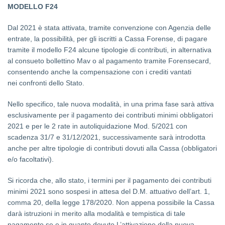
MODELLO F24
Dal 2021
è stata attivata, tramite convenzione con Agenzia delle
entrate, la possibilità, per gli iscritti a Cassa
Forense, di pagare
tramite il modello F24 alcune tipologie di contributi, in alternativa
al consueto bollettino
Mav o al pagamento tramite Forensecard,
consentendo anche la compensazione con i crediti vantati
nei
confronti dello Stato.
Nello specifico, tale nuova modalità, in una prima fase
sarà attiva
esclusivamente per il pagamento dei
contributi minimi obbligatori
2021 e per le 2 rate in autoliquidazione Mod. 5/2021 con
scadenza 31/7 e
31/12/2021
, successivamente sarà introdotta
anche per altre tipologie di contributi dovuti alla Cassa
(obbligatori
e/o facoltativi).
Si ricorda che, allo stato, i termini per il pagamento dei contributi
minimi 2021 sono sospesi in attesa del D.M.
attuativo dell’art. 1,
comma 20, della legge 178/2020. Non appena possibile la Cassa
darà istruzioni in merito
alla modalità e tempistica di tale
pagamento se e in quanto dovuto.L’attivazione della nuova